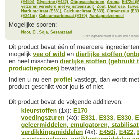
(E450i)
,
Glycerine (E422)
,
Oligosacchariden
,
Aroma
,
E472d (M
vetzuren veresterd met wijnsteenzuur)
,
Zout
,
Dextrose
,
Tarwe
Natriumcitraat (E331)
,
Calciumcitraat (E333)
,
Citroenzuur (E33
(E341iii)
,
Calciumcarbonaat (E170)
,
Aardappelzetmeel
Mogelijke sporen:
Noot
,
Ei
,
Soja
,
Sesamzaad
Deze ingrediëntenlijst is ouder dan 6 maan
Dit product bevat één of meerdere ingrediënte
mogelijk
vee of wild
en
dierlijke stoffen (on
en heel misschien
dierlijke stoffen (gebruikt 
productieproces)
bevatten.
Indien u nu een
profiel
vastlegt, dan wordt met
product geschikt voor jou is of niet.
Dit product bevat de volgende additieven:
kleurstoffen
(1x):
E170
voedingszuren
(4x):
E331
,
E333
,
E330
,
E
geleermiddelen, emulgatoren, stabilisa
verdikkingsmiddelen
(4x):
E450i
,
E422
,