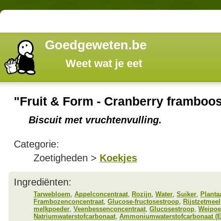
Goedgeweten.be
Weet wat je eet
"Fruit & Form - Cranberry framboo
Biscuit met vruchtenvulling.
Categorie:
Zoetigheden >
Koekjes
Ingrediënten:
Tarwebloem
,
Appelconcentraat
,
Rozijn
,
Water
,
Suiker
,
Planta
Frambozenconcentraat
,
Glucose-fructosestroop
,
Rijstzetmeel
melkpoeder
,
Veenbessenconcentraat
,
Glucosestroop
,
Weipoe
Natriumwaterstofcarbonaat
,
Ammoniumwaterstofcarbonaat (E