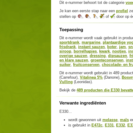
Dit e-nummer behoort tot de categorie
voe
Je kan een eerste stap naar een
profiel
ze
stellen op
,
,
,
of
door op éé
Toepassing
Dit e-nummer wordt vaak gebruikt in prod
sportdrank
,
margarine
,
plantaardige yo
frisdrank
,
instant sauzen
,
boter
,
jam
,
sn
siroop
,
borrelhapjes
,
kwark
,
nootjes
,
in
overige sauzen
,
dressing
,
dipsauzen
,
fr
en klare sauzen
,
groenteconserven
,
ins
suiker
,
fruitconserven
,
chocolade- en fr
Dit e-nummer wordt gebruikt in 489 produ
(Carrefour),
Vitalinea 5%
(Danone),
Bosvr
Vulling
(Leonidas).
Bekijk de
489 producten die E330 bevatt
Verwante ingrediënten
E330...
wordt gewonnen uit
melasse
,
maïs
e
is gebruikt in
E472c
,
E331
,
E332
,
E3