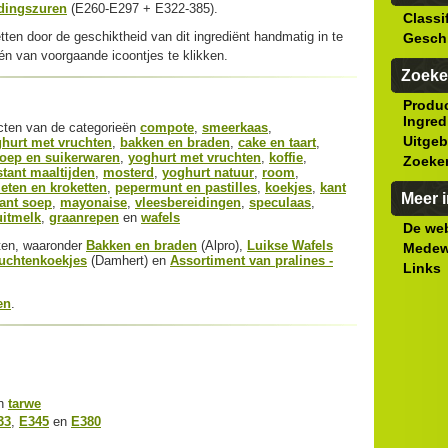
dingszuren
(E260-E297 + E322-385).
Classi
tten door de geschiktheid van dit ingrediënt handmatig in te
Gesch
n van voorgaande icoontjes te klikken.
Zoeke
Produ
Ingred
ucten van de categorieën
compote
,
smeerkaas
,
Uitgeb
ghurt met vruchten
,
bakken en braden
,
cake en taart
,
oep en suikerwaren
,
yoghurt met vruchten
,
koffie
,
Zoeke
stant maaltijden
,
mosterd
,
yoghurt natuur
,
room
,
ieten en kroketten
,
pepermunt en pastilles
,
koekjes
,
kant
Meer i
tant soep
,
mayonaise
,
vleesbereidingen
,
speculaas
,
uitmelk
,
graanrepen
en
wafels
De web
cten, waaronder
Bakken en braden
(Alpro),
Luikse Wafels
Medew
uchtenkoekjes
(Damhert) en
Assortiment van pralines -
Links
en
.
n
tarwe
33
,
E345
en
E380