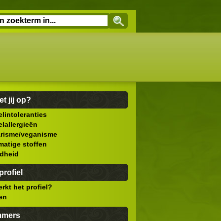
et jij op?
lintoleranties
lallergieën
arisme/veganisme
atige stoffen
dheid
rofiel
rkt het profiel?
len
mmers