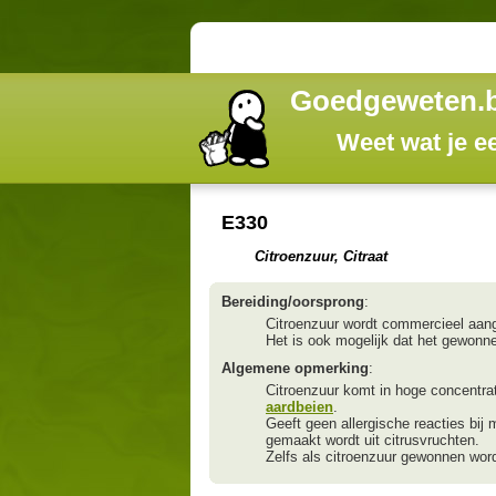
Goedgeweten.
Weet wat je e
E330
Citroenzuur, Citraat
Bereiding/oorsprong
:
Citroenzuur wordt commercieel aan
Het is ook mogelijk dat het gewonn
Algemene opmerking
:
Citroenzuur komt in hoge concentra
aardbeien
.
Geeft geen allergische reacties bij 
gemaakt wordt uit citrusvruchten.
Zelfs als citroenzuur gewonnen word