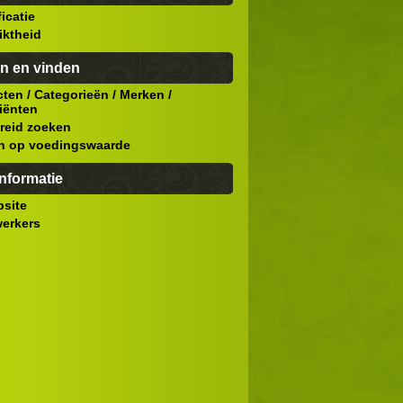
ficatie
iktheid
n en vinden
cten
/
Categorieën
/
Merken
/
iënten
reid zoeken
n op voedingswaarde
nformatie
site
erkers