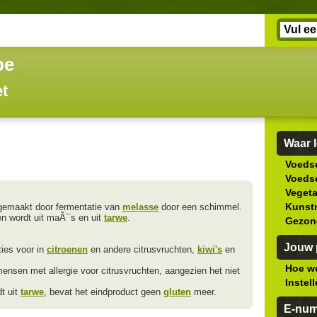
be
et
Waar l
Voedse
Voedse
Veget
Kunstm
gemaakt door fermentatie van
melasse
door een schimmel.
en wordt uit maÃ¯s en uit
tarwe
.
Gezon
Jouw p
ties voor in
citroenen
en andere citrusvruchten,
kiwi's
en
Hoe we
mensen met allergie voor citrusvruchten, aangezien het niet
Instel
t uit
tarwe
, bevat het eindproduct geen
gluten
meer.
E-nu