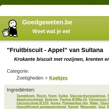
Goedgeweten.be
Weet wat je eet
"Fruitbiscuit - Appel" van Sultana
Krokante biscuit met rozijnen, krenten e
Categorie:
Zoetigheden >
Koekjes
Ingrediënten:
Tarwebloem
,
Rozijn
,
Krent
,
Suiker
,
Glucose-fructosestroop
,
Appelconcentraat
,
Dextrose
,
Pectine (E440a (i))
,
Citroenzuur 
Calciumcitraat (E333)
,
Aroma
,
Plantaardige olie
,
Water
,
Gluco
Gemodificeerd aardappelzetmeel
,
Kaneel
,
Weipoeder
,
Zout
,
E