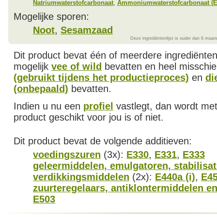
Natriumwaterstofcarbonaat
,
Ammoniumwaterstofcarbonaat (E
Mogelijke sporen:
Noot
,
Sesamzaad
Deze ingrediëntenlijst is ouder dan 6 maan
Dit product bevat één of meerdere ingrediënte
mogelijk
vee of wild
bevatten en heel misschi
(gebruikt tijdens het productieproces)
en
di
(onbepaald)
bevatten.
Indien u nu een
profiel
vastlegt, dan wordt met
product geschikt voor jou is of niet.
Dit product bevat de volgende additieven:
voedingszuren
(3x):
E330
,
E331
,
E333
geleermiddelen, emulgatoren, stabilisa
verdikkingsmiddelen
(2x):
E440a (i)
,
E4
zuurteregelaars, antiklontermiddelen en
E503