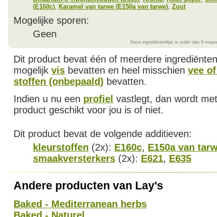
(E160c)
,
Karamel van tarwe (E150a van tarwe)
,
Zout
Mogelijke sporen:
Geen
Deze ingrediëntenlijst is ouder dan 6 maan
Dit product bevat één of meerdere ingrediënte
mogelijk
vis
bevatten en heel misschien
vee of
stoffen (onbepaald)
bevatten.
Indien u nu een
profiel
vastlegt, dan wordt met
product geschikt voor jou is of niet.
Dit product bevat de volgende additieven:
kleurstoffen
(2x):
E160c
,
E150a van tar
smaakversterkers
(2x):
E621
,
E635
Andere producten van Lay's
Baked - Mediterranean herbs
Baked - Naturel