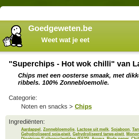
Goedgeweten.be
Weet wat je eet
"Superchips - Hot wok chilli" van L
Chips met een oosterse smaak, met dikk
ribbels. 100% Zonnebloemolie.
Categorie:
Noten en snacks >
Chips
Ingrediënten:
Aardappel
,
Zonnebloemolie
,
Lactose uit melk
,
Sojaboon
,
Tar
Gehydroliseerd soja-eiwit
,
Gehydroliseerd tarwe-eiwit
,
Monon
Dinatrium-5'-ribonucleotiden (E635)
,
Aroma
,
Rode peper
,
Chil