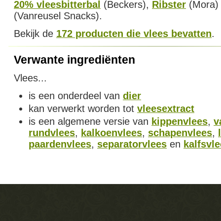
20% vleesbitterbal
(Beckers),
Ribster
(Mora)
(Vanreusel Snacks).
Bekijk de
172 producten die vlees bevatten
.
Verwante ingrediënten
Vlees...
is een onderdeel van
dier
kan verwerkt worden tot
vleesextract
is een algemene versie van
kippenvlees
,
v
rundvlees
,
kalkoenvlees
,
schapenvlees
,
paardenvlees
,
separatorvlees
en
kalfsvl