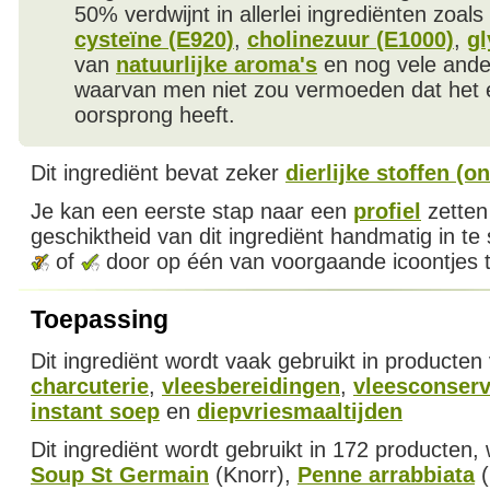
50% verdwijnt in allerlei ingrediënten zoals
cysteïne (E920)
,
cholinezuur (E1000)
,
gl
van
natuurlijke aroma's
en nog vele ande
waarvan men niet zou vermoeden dat het ee
oorsprong heeft.
Dit ingrediënt bevat zeker
dierlijke stoffen (o
Je kan een eerste stap naar een
profiel
zetten
geschiktheid van dit ingrediënt handmatig in te
of
door op één van voorgaande icoontjes t
Toepassing
Dit ingrediënt wordt vaak gebruikt in producten
charcuterie
,
vleesbereidingen
,
vleesconser
instant soep
en
diepvriesmaaltijden
Dit ingrediënt wordt gebruikt in 172 producten
Soup St Germain
(Knorr),
Penne arrabbiata
(