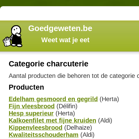
Goedgeweten.be
Weet wat je eet
Categorie charcuterie
Aantal producten die behoren tot de categorie c
Producten
Edelham gesmoord en gegrild
(Herta)
Fijn vleesbrood
(Délifin)
Hesp superieur
(Herta)
Kalkoenfilet met fijne kruiden
(Aldi)
Kippenvleesbrood
(Delhaize)
Kwaliteitsschouderham
(Aldi)