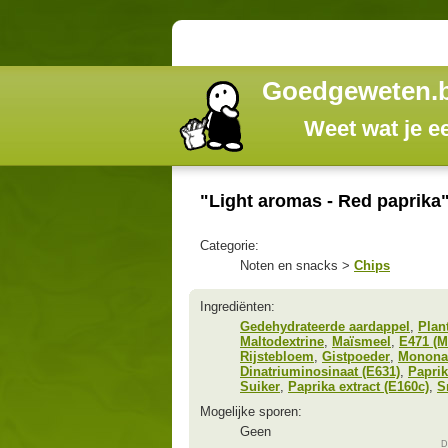
Goedgeweten.
Weet wat je e
"Light aromas - Red paprika"
Categorie:
Noten en snacks >
Chips
Ingrediënten:
Gedehydrateerde aardappel
,
Plan
Maltodextrine
,
Maïsmeel
,
E471 (M
Rijstebloem
,
Gistpoeder
,
Mononat
Dinatriuminosinaat (E631)
,
Papri
Suiker
,
Paprika extract (E160c)
,
S
Mogelijke sporen:
Geen
D