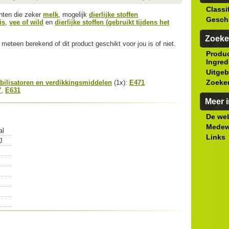
Classi
ënten die zeker
melk
, mogelijk
dierlijke stoffen
Gesch
is
,
vee of wild
en
dierlijke stoffen (gebruikt tijdens het
Zoeke
meteen berekend of dit product geschikt voor jou is of niet.
Produ
Ingred
Uitgeb
Zoeke
bilisatoren en verdikkingsmiddelen
(1x):
E471
7
,
E631
Meer i
De web
Medew
al
Links
J