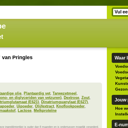
be
et
 van Pringles
Waar l
Voedse
Voedse
Veget
Kunstm
Gezon
taardige olie
,
Plantaardig vet
,
Tarwezetmeel
,
ono- en diglyceriden van vetzuren)
,
Dextrose
,
Zout
,
Jouw p
riumglutamaat (E621)
,
Dinatriumguanylaat (E627)
,
kapoeder
,
Uipoeder
,
Olijfextract
,
Knoflookpoeder
,
Hoe we
maakstof
,
Lactose
,
Melkproteïne
Instel
E-nu
eze ingrediëntenlijst is ouder dan 6 maanden en is ondertussen mogelijk veranderd.