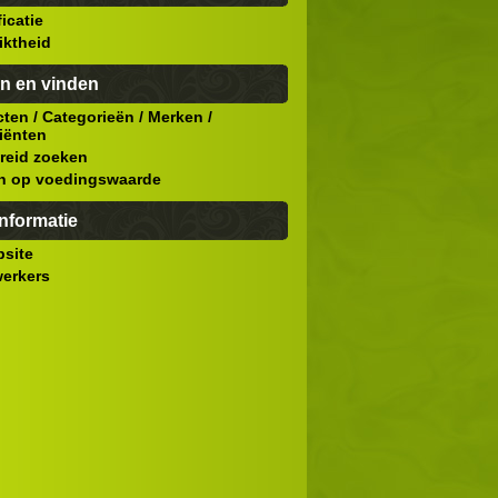
ficatie
iktheid
n en vinden
cten
/
Categorieën
/
Merken
/
iënten
reid zoeken
n op voedingswaarde
nformatie
site
erkers