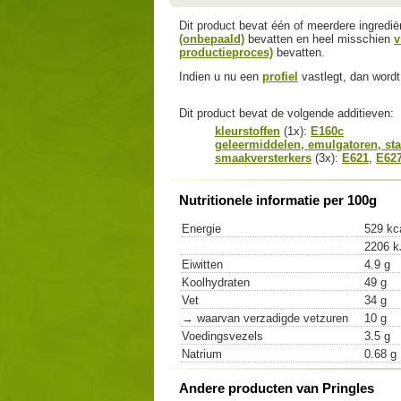
Dit product bevat één of meerdere ingredi
(onbepaald)
bevatten en heel misschien
v
productieproces)
bevatten.
Indien u nu een
profiel
vastlegt, dan wordt 
Dit product bevat de volgende additieven:
kleurstoffen
(1x):
E160c
geleermiddelen, emulgatoren, sta
smaakversterkers
(3x):
E621
,
E62
Nutritionele informatie per 100g
Energie
529 kc
2206 k
Eiwitten
4.9 g
Koolhydraten
49 g
Vet
34 g
→ waarvan verzadigde vetzuren
10 g
Voedingsvezels
3.5 g
Natrium
0.68 g
Andere producten van Pringles