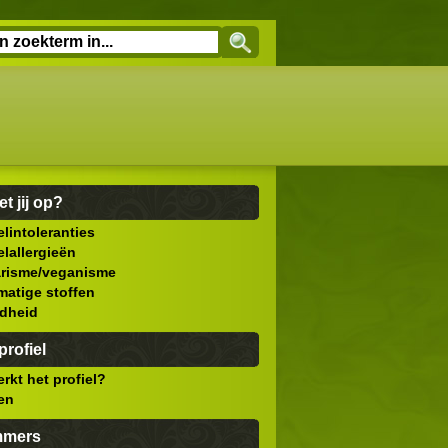
et jij op?
lintoleranties
lallergieën
arisme/veganisme
atige stoffen
dheid
rofiel
rkt het profiel?
len
mmers