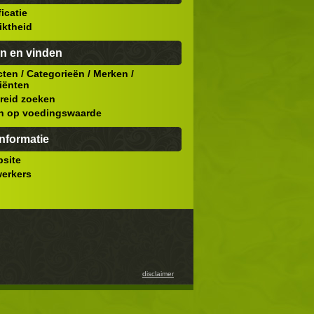
ficatie
iktheid
n en vinden
cten
/
Categorieën
/
Merken
/
iënten
reid zoeken
n op voedingswaarde
nformatie
site
erkers
disclaimer