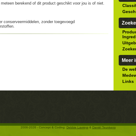
meteen berekend of dit product geschikt voor jou is of niet.
Classi
Gesch
nder conserveermiddelen, zonder toegevoegd
Zoeke
rstoffen.
Produ
Ingred
Uitgeb
Zoeke
Meer i
De web
Medew
Links
2006-2026 - Concept & Coding:
Debbie Lavreys
&
Daniël Teunkens