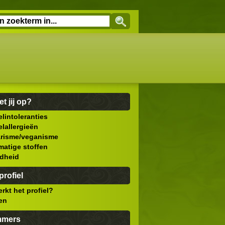
et jij op?
lintoleranties
lallergieën
arisme/veganisme
atige stoffen
dheid
rofiel
rkt het profiel?
len
mmers