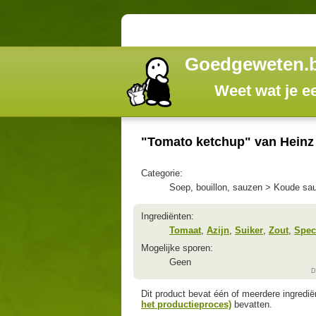
Goedgeweten.
Weet wat je e
"Tomato ketchup" van Heinz
Categorie:
Soep, bouillon, sauzen > Koude s
Ingrediënten:
Tomaat
,
Azijn
,
Suiker
,
Zout
,
Spece
Mogelijke sporen:
Geen
D
Dit product bevat één of meerdere ingredi
het productieproces)
bevatten.