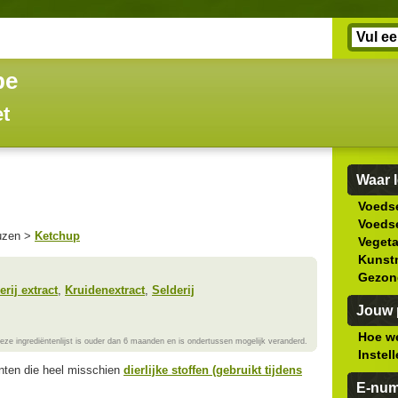
be
et
Waar l
Voedse
Voedse
auzen >
Ketchup
Veget
Kunstm
Gezon
rij extract
,
Kruidenextract
,
Selderij
Jouw p
Hoe we
eze ingrediëntenlijst is ouder dan 6 maanden en is ondertussen mogelijk veranderd.
Instel
ënten die heel misschien
dierlijke stoffen (gebruikt tijdens
E-nu