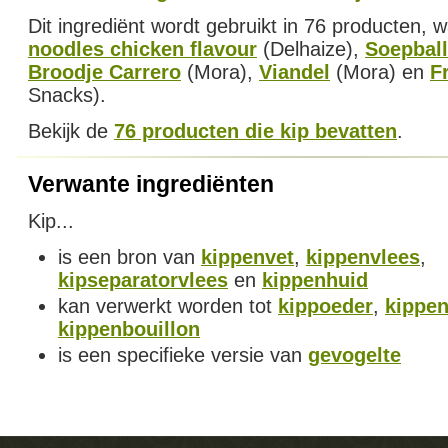
Dit ingrediënt wordt gebruikt in 76 producten,
noodles chicken flavour
(Delhaize),
Soepball
Broodje Carrero
(Mora),
Viandel
(Mora) en
F
Snacks).
Bekijk de
76 producten die kip bevatten
.
Verwante ingrediënten
Kip...
is een bron van
kippenvet
,
kippenvlees
,
kipseparatorvlees
en
kippenhuid
kan verwerkt worden tot
kippoeder
,
kippe
kippenbouillon
is een specifieke versie van
gevogelte