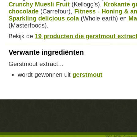
Crunchy Muesli Fruit
(Kellogg's),
Krokante g
chocolade
(Carrefour),
Fitness - Honing & a
Sparkling delicious cola
(Whole earth) en
Ma
(Masterfoods).
Bekijk de
19 producten die gerstmout extrac
Verwante ingrediënten
Gerstmout extract...
wordt gewonnen uit
gerstmout
2006-2026 - Concept 