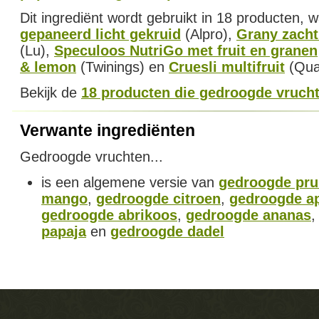
Dit ingrediënt wordt gebruikt in 18 producten,
gepaneerd licht gekruid
(Alpro),
Grany zacht
(Lu),
Speculoos NutriGo met fruit en granen
& lemon
(Twinings) en
Cruesli multifruit
(Qua
Bekijk de
18 producten die gedroogde vruch
Verwante ingrediënten
Gedroogde vruchten...
is een algemene versie van
gedroogde pr
mango
,
gedroogde citroen
,
gedroogde a
gedroogde abrikoos
,
gedroogde ananas
papaja
en
gedroogde dadel