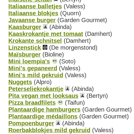
Italiaanse balletjes
(Valess)
Italiaanse blokjes
(Quorn)
Javaanse burger
(Garden Gourmet)
Kaasburger
(Abinda)
Kaaskrokantje met tomaat
(Damhert)
Krokante schnitsel
(Damhert)
Linzenstick
(De morgenstond)
Maïsburger
(Bioline)
Mini loempia's
(Soto)
Mini's gepaneerd
(Valess)
Mini's mild gekruid
(Valess)
Nuggets
(Alpro)
Peterseliekrokantje
(Abinda)
Pita vegan met looksaus
(Bertyn)
Pizza braadfilets
(Taifun)
Plantaardige hamburgers
(Garden Gourmet)
Plantaardige médaillons
(Garden Gourmet)
Pompoenburger
(Abinda)
Roerbakblokjes mild gekruid
(Valess)