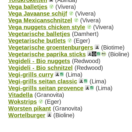
Tofukroketten
(Abinda)
Vega balletjes
(Vivera)
Vega Javaanse schijf
(Vivera)
Vega Mexicanschnitzel
(Vivera)
Vega nuggets chicken style
(Vivera)
Vegetarische balletjes
(Damhert)
Vegetarische butlets
(Eger)
Vegetarische groentenburgers
(Biotime)
Vegetarische paprika sticks
(Bioline)
Vegideli - Bio nuggets
(Redwood)
Vegideli - Bio schnitzel
(Redwood)
Vegi-grills curry
(Lima)
Vegi-grills seitan classic
(Lima)
Vegi-grills seitan provence
(Lima)
Vitadella
(Granovita)
Wokstrips
(Eger)
Worsten pikant
(Granovita)
Wortelburger
(Bioline)