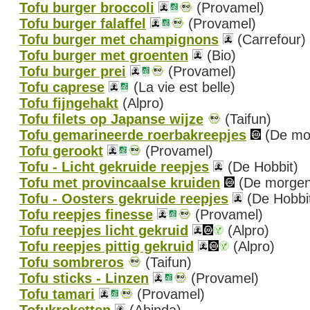
Tofu burger broccoli
(Provamel)
Tofu burger falaffel
(Provamel)
Tofu burger met champignons
(Carrefour)
Tofu burger met groenten
(Bio)
Tofu burger prei
(Provamel)
Tofu caprese
(La vie est belle)
Tofu fijngehakt
(Alpro)
Tofu filets op Japanse wijze
(Taifun)
Tofu gemarineerde roerbakreepjes
(De mo
Tofu gerookt
(Provamel)
Tofu - Licht gekruide reepjes
(De Hobbit)
Tofu met provincaalse kruiden
(De morgen
Tofu - Oosters gekruide reepjes
(De Hobbi
Tofu reepjes finesse
(Provamel)
Tofu reepjes licht gekruid
(Alpro)
Tofu reepjes pittig gekruid
(Alpro)
Tofu sombreros
(Taifun)
Tofu sticks - Linzen
(Provamel)
Tofu tamari
(Provamel)