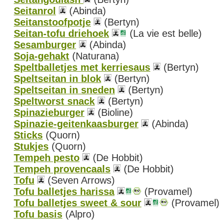
Seitanrol
(Abinda)
Seitanstoofpotje
(Bertyn)
Seitan-tofu driehoek
(La vie est belle)
Sesamburger
(Abinda)
Soja-gehakt
(Naturana)
Speltballetjes met kerriesaus
(Bertyn)
Speltseitan in blok
(Bertyn)
Speltseitan in sneden
(Bertyn)
Speltworst snack
(Bertyn)
Spinazieburger
(Bioline)
Spinazie-geitenkaasburger
(Abinda)
Sticks
(Quorn)
Stukjes
(Quorn)
Tempeh pesto
(De Hobbit)
Tempeh provencaals
(De Hobbit)
Tofu
(Seven Arrows)
Tofu balletjes harissa
(Provamel)
Tofu balletjes sweet & sour
(Provamel)
Tofu basis
(Alpro)