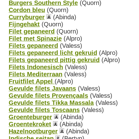
Burgers Southern Style
(Quorn)
Cordon bleu
(Quorn)
Curryburger
(Abinda)
Fijngehakt
(Quorn)
Filet gepaneerd
(Quorn)
Filet met Spinazie
(Alpro)
Filets gepaneerd
(Valess)
Filets gepaneerd licht gekruid
(Alpro)
Filets gepaneerd pittig gekruid
(Alpro)
Filets Indonesisch
(Valess)
Filets Mediterraan
(Valess)
Fruitfilet Appel
(Alpro)
Gevulde filets Javaans
(Valess)
Gevulde filets Provençaals
(Valess)
Gevulde filets Tikka Massala
(Valess)
Gevulde filets Toscaans
(Valess)
Groenteburger
(Abinda)
Groentekroket
(Abinda)
Hazelnootburger
(Abinda)
Indische seitan
(Bertyn)