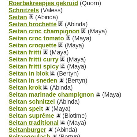
Roerbakreepjes gekruid
(Quorn)
Schnitzels
(Valess)
Seitan
(Abinda)
Seitan brochette
(Abinda)
Seitan croc champignon
(Maya)
Seitan croc tomato
(Maya)
Seitan croquette
(Maya)
Seitan fritti
(Maya)
Seitan fritti curry
(Maya)
Seitan fritti spicy
(Maya)
Seitan in blok
(Bertyn)
Seitan in sneden
(Bertyn)
Seitan krok
(Abinda)
Seitan marinade champignon
(Maya)
Seitan schnitzel
(Abinda)
Seitan spelt
(Maya)
Seitan suprême
(Biotime)
Seitan traditional
(Maya)
Seitanburger
(Abinda)
Seitangoulash
(Bertyn)