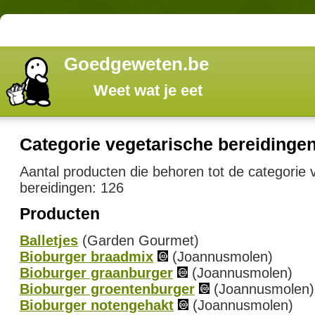
Goedgeweten.be
Weet wat je eet
Categorie vegetarische bereidinge
Aantal producten die behoren tot de categorie 
bereidingen: 126
Producten
Balletjes
(Garden Gourmet)
Bioburger braadmix
(Joannusmolen)
Bioburger graanburger
(Joannusmolen)
Bioburger groentenburger
(Joannusmolen)
Bioburger notengehakt
(Joannusmolen)